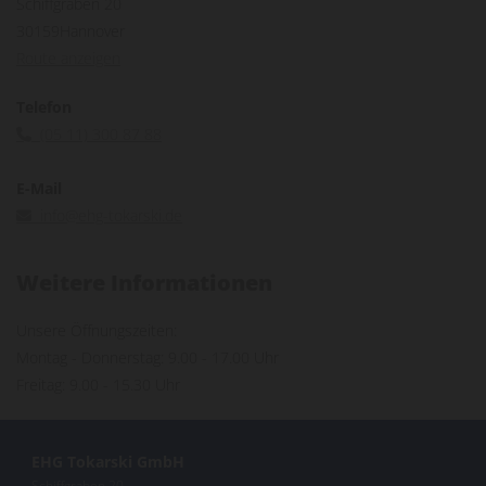
Schiffgraben 20
30159
Hannover
Route anzeigen
Telefon
(05 11) 300 87 88

E-Mail
info@ehg-tokarski.de

Weitere Informationen
Unsere Öffnungszeiten:
Montag - Donnerstag: 9.00 - 17.00 Uhr
Freitag: 9.00 - 15.30 Uhr
EHG Tokarski GmbH
Schiffgraben 20